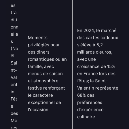
es
tra
diti
onn
En 2024, le marché
elle
Moments
des cartes cadeaux
s
privilégiés pour
s'élève à 5,2
(No
des dîners
milliards d'euros,
ël,
romantiques ou en
avec une
Sai
famille, avec
croissance de 15%
nt-
menus de saison
en France lors des
Val
et atmosphère
fêtes; la Saint-
ent
festive renforçant
Valentin représente
in,
le caractère
68% des
Fêt
exceptionnel de
préférences
e
l'occasion.
d'expérience
des
culinaire.
Mè
res