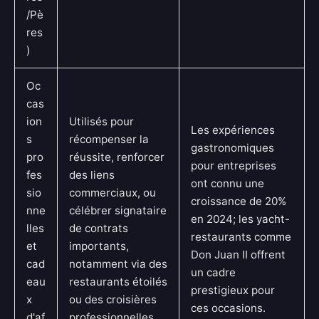
/Pè
res
)
Oc
cas
ion
Utilisés pour
Les expériences
s
récompenser la
gastronomiques
pro
réussite, renforcer
pour entreprises
fes
des liens
ont connu une
sio
commerciaux, ou
croissance de 20%
nne
célébrer signataire
en 2024; les yacht-
lles
de contrats
restaurants comme
et
importants,
Don Juan II offrent
cad
notamment via des
un cadre
eau
restaurants étoilés
prestigieux pour
x
ou des croisières
ces occasions.
d'af
professionnelles.