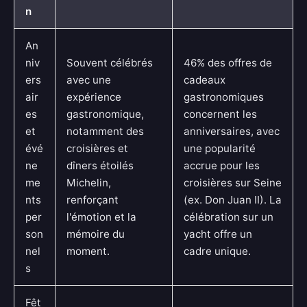
n
An
niv
Souvent célébrés
46% des offres de
ers
avec une
cadeaux
air
expérience
gastronomiques
es
gastronomique,
concernent les
et
notamment des
anniversaires, avec
évé
croisières et
une popularité
ne
dîners étoilés
accrue pour les
me
Michelin,
croisières sur Seine
nts
renforçant
(ex. Don Juan II). La
per
l'émotion et la
célébration sur un
son
mémoire du
yacht offre un
nel
moment.
cadre unique.
s
Fêt